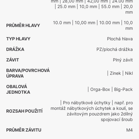
mm
| 28,00 mm
| 42,00 mm
| 24.00 mm
| 25.0 mm
| 10,0 mm
| 55.0 mm
| 20,0
mm
10.0 mm
| 10,00 mm
| 10.00 mm
| 10,0
PRŮMĚR HLAVY
mm
TYP HLAVY
Plochá hlava
DRÁŽKA
PZ/plochá drážka
ZÁVIT
Plný závit
BARVA/POVRCHOVÁ
| Zinek
| Nikl
ÚPRAVA
OBALOVÁ
| Orga-Box
| Big-Pack
JEDNOTKA
| Pro nábytkové úchytky
| např. pro
montáž nábytkových úchytek a koulí, se
ROZSAH POUŽITÍ
závitovým pouzdrem jako 2dílný
spojovací šroub
PRŮMĚR ZÁVITU
M4