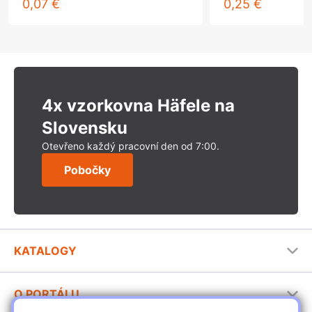
0,07 €
0,25 €
4x vzorkovna Häfele na
Slovensku
Otevřeno každý pracovní den od 7:00.
Pobočky
KATALOGY
Nábytkové kování Häfele
O PORTÁLU
Stavební katalog Häfele