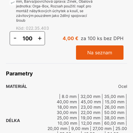
mm
,
Barva/povrchová úprava
:
Zinek
,
Obalová
jednotka
:
Orga-Box
,
Rozsah použití
:
např. pro
montáž nábytkových úchytek a koulí, se
závitovým pouzdrem jako 2dílný spojovací
šroub
Kód
:
022.35.403
-
+
4,00 €
za 100 ks bez DPH
Na seznam
Parametry
MATERIÁL
Ocel
| 8.0 mm
| 32,00 mm
| 35,00 mm
|
40,00 mm
| 45,00 mm
| 15,00 mm
|
18,00 mm
| 23,00 mm
| 26,00 mm
|
30,00 mm
| 22,00 mm
| 50.00 mm
|
25,00 mm
| 19,00 mm
| 38,00 mm
|
DÉLKA
10,00 mm
| 12,00 mm
| 60,00 mm
|
20,00 mm
| 9,00 mm
| 27,00 mm
| 25.00