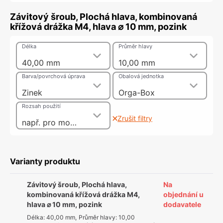
Závitový šroub, Plochá hlava, kombinovaná
křížová drážka M4, hlava ⌀ 10 mm, pozink
Délka
Průměr hlavy
40,00 mm
10,00 mm
Barva/povrchová úprava
Obalová jednotka
Zinek
Orga-Box
Rozsah použití
Zrušit filtry
např. pro montáž nábytkových úchytek a koulí, se závitovým pouzdrem jako 2dílný spojovací šroub
Varianty produktu
Závitový šroub, Plochá hlava,
Na
kombinovaná křížová drážka M4,
objednání u
hlava ⌀ 10 mm, pozink
dodavatele
Délka
:
40,00 mm
,
Průměr hlavy
:
10,00