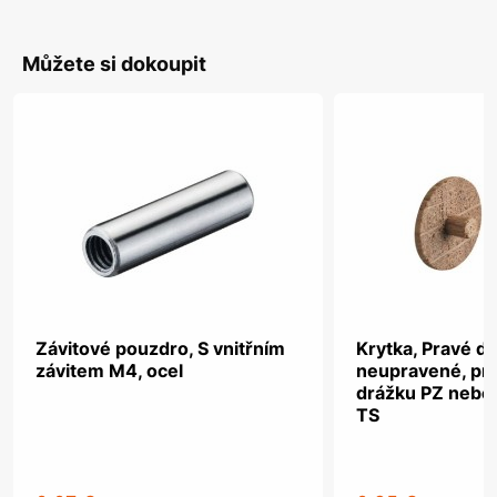
Můžete si dokoupit
Závitové pouzdro, S vnitřním
Krytka, Pravé dř
závitem M4, ocel
neupravené, pro
drážku PZ nebo
TS