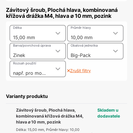
Závitový šroub, Plochá hlava, kombinovaná
křížová drážka M4, hlava ⌀ 10 mm, pozink
Délka
Průměr hlavy
15,00 mm
10,00 mm
Barva/povrchová úprava
Obalová jednotka
Zinek
Big-Pack
Rozsah použití
Zrušit filtry
např. pro montáž nábytkových úchytek a koulí, se závitovým pouzdrem jako 2dílný spojovací šroub
Varianty produktu
Závitový šroub, Plochá hlava,
Skladem u
kombinovaná křížová drážka M4,
dodavatele
hlava ⌀ 10 mm, pozink
Délka
:
15,00 mm
,
Průměr hlavy
:
10,00