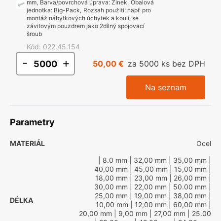
mm
,
Barva/povrchová úprava
:
Zinek
,
Obalová
jednotka
:
Big-Pack
,
Rozsah použití
:
např. pro
montáž nábytkových úchytek a koulí, se
závitovým pouzdrem jako 2dílný spojovací
šroub
Kód
:
022.45.154
-
+
50,00 €
za 5000 ks bez DPH
Na seznam
Parametry
MATERIÁL
Ocel
| 8.0 mm
| 32,00 mm
| 35,00 mm
|
40,00 mm
| 45,00 mm
| 15,00 mm
|
18,00 mm
| 23,00 mm
| 26,00 mm
|
30,00 mm
| 22,00 mm
| 50.00 mm
|
25,00 mm
| 19,00 mm
| 38,00 mm
|
DÉLKA
10,00 mm
| 12,00 mm
| 60,00 mm
|
20,00 mm
| 9,00 mm
| 27,00 mm
| 25.00