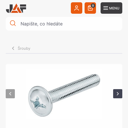
0
MENU
Šrouby