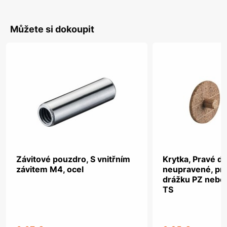
Můžete si dokoupit
Závitové pouzdro, S vnitřním
Krytka, Pravé dř
závitem M4, ocel
neupravené, pro
drážku PZ nebo
TS