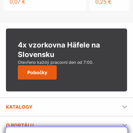
0,07 €
0,25 €
4x vzorkovna Häfele na
Slovensku
Otevřeno každý pracovní den od 7:00.
Pobočky
KATALOGY
Nábytkové kování Häfele
O PORTÁLU
Stavební katalog Häfele