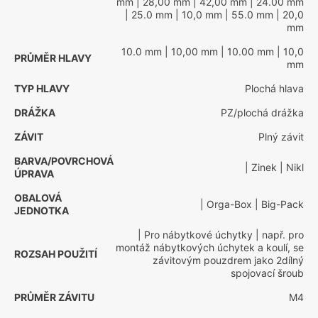
mm
| 28,00 mm
| 42,00 mm
| 24.00 mm
| 25.0 mm
| 10,0 mm
| 55.0 mm
| 20,0
mm
10.0 mm
| 10,00 mm
| 10.00 mm
| 10,0
PRŮMĚR HLAVY
mm
TYP HLAVY
Plochá hlava
DRÁŽKA
PZ/plochá drážka
ZÁVIT
Plný závit
BARVA/POVRCHOVÁ
| Zinek
| Nikl
ÚPRAVA
OBALOVÁ
| Orga-Box
| Big-Pack
JEDNOTKA
| Pro nábytkové úchytky
| např. pro
montáž nábytkových úchytek a koulí, se
ROZSAH POUŽITÍ
závitovým pouzdrem jako 2dílný
spojovací šroub
PRŮMĚR ZÁVITU
M4