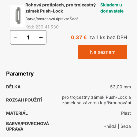
Rohový protiplech, pro trojcestný
Skladem u
zámek Push-Lock
dodavatele
Barva/povrchová úprava
:
Šedá
Kód
:
239.41.530
-
+
0,37 €
za 1 ks bez DPH
Na seznam
Parametry
DÉLKA
53,00 mm
pro trojcestný zámek Push-Lock a
ROZSAH POUŽITÍ
zámek se závorou k přišroubování
MATERIÁL
Plast
BARVA/POVRCHOVÁ
Hnědá
| Šedá
ÚPRAVA