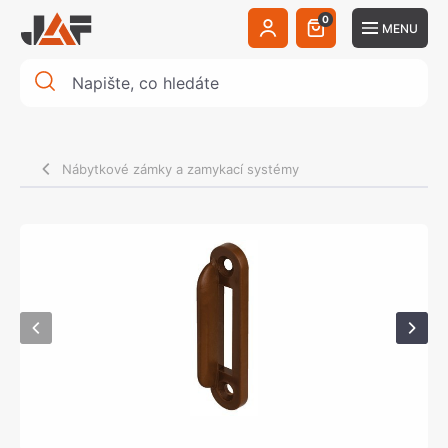
0
MENU
Nábytkové zámky a zamykací systémy