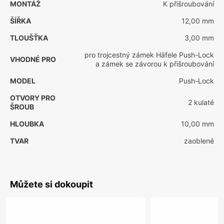
MONTÁŽ
K přišroubování
ŠÍŘKA
12,00 mm
TLOUŠŤKA
3,00 mm
pro trojcestný zámek Häfele Push-Lock
VHODNÉ PRO
a zámek se závorou k přišroubování
MODEL
Push-Lock
OTVORY PRO
2 kulaté
ŠROUB
HLOUBKA
10,00 mm
TVAR
zaoblené
Můžete si dokoupit