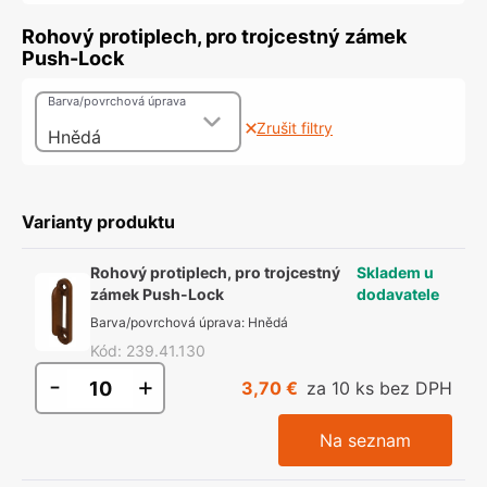
Rohový protiplech, pro trojcestný zámek
Push-Lock
Barva/povrchová úprava
Zrušit filtry
Hnědá
Varianty produktu
Rohový protiplech, pro trojcestný
Skladem u
zámek Push-Lock
dodavatele
Barva/povrchová úprava
:
Hnědá
Kód
:
239.41.130
-
+
3,70 €
za 10 ks bez DPH
Na seznam