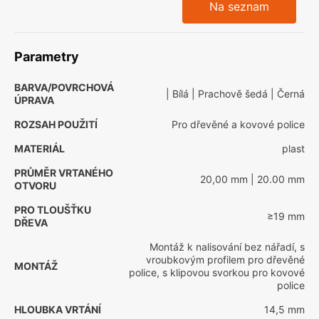
Na seznam
Parametry
BARVA/POVRCHOVÁ
| Bílá
| Prachově šedá
| Černá
ÚPRAVA
ROZSAH POUŽITÍ
Pro dřevěné a kovové police
MATERIÁL
plast
PRŮMĚR VRTANÉHO
20,00 mm
| 20.00 mm
OTVORU
PRO TLOUŠŤKU
≥19 mm
DŘEVA
Montáž k nalisování bez nářadí, s
vroubkovým profilem pro dřevěné
MONTÁŽ
police, s klipovou svorkou pro kovové
police
HLOUBKA VRTÁNÍ
14,5 mm