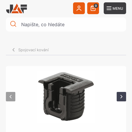
0
MENU
Spojovací kování