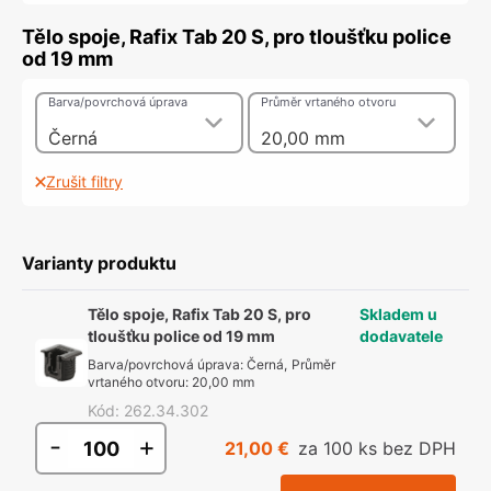
Tělo spoje, Rafix Tab 20 S, pro tloušťku police
od 19 mm
Barva/povrchová úprava
Průměr vrtaného otvoru
Černá
20,00 mm
Zrušit filtry
Varianty produktu
Tělo spoje, Rafix Tab 20 S, pro
Skladem u
tloušťku police od 19 mm
dodavatele
Barva/povrchová úprava
:
Černá
,
Průměr
vrtaného otvoru
:
20,00 mm
Kód
:
262.34.302
-
+
21,00 €
za 100 ks bez DPH