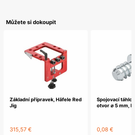
Můžete si dokoupit
Základní přípravek, Häfele Red
Spojovací táhlo,
Jig
otvor ⌀ 5 mm, k
315,57 €
0,08 €