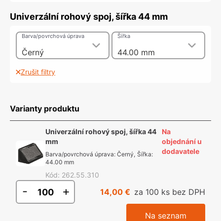
Univerzální rohový spoj, šířka 44 mm
Barva/povrchová úprava
Šířka
Černý
44.00 mm
Zrušit filtry
Varianty produktu
Univerzální rohový spoj, šířka 44
Na
mm
objednání u
dodavatele
Barva/povrchová úprava
:
Černý
,
Šířka
:
44.00 mm
Kód
:
262.55.310
-
+
14,00 €
za 100 ks bez DPH
Na seznam