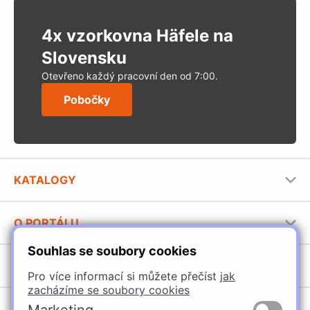
4x vzorkovna Häfele na
Slovensku
Otevřeno každý pracovní den od 7:00.
Pobočky
KATALOGY
Nábytkové kování Häfele
O PORTÁLU
Stavební katalog Häfele
Souhlas se soubory cookies
Provozovatel portálu
Brožury Häfele
SORTIMENT
Jak používat portál
Pro více informací si můžete přečíst
jak
zacházíme se soubory cookies
Úchytky
POBOČKY