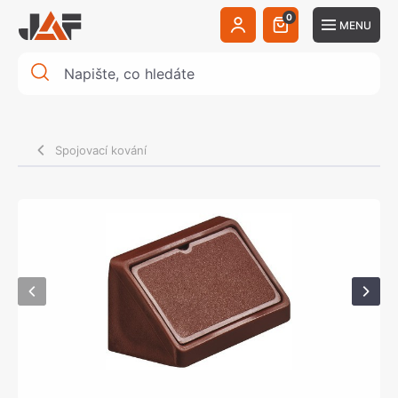
0
MENU
Spojovací kování