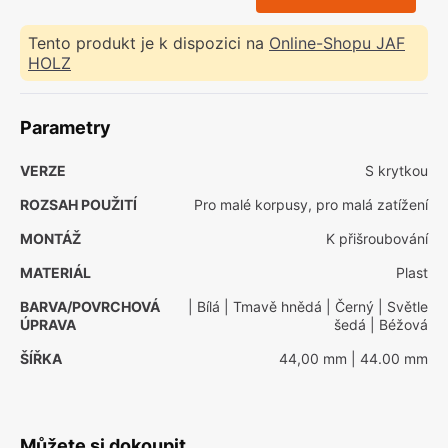
Tento produkt je k dispozici na
Online-Shopu JAF
HOLZ
Parametry
VERZE
S krytkou
ROZSAH POUŽITÍ
Pro malé korpusy, pro malá zatížení
MONTÁŽ
K přišroubování
MATERIÁL
Plast
BARVA/POVRCHOVÁ
| Bílá
| Tmavě hnědá
| Černý
| Světle
ÚPRAVA
šedá
| Béžová
ŠÍŘKA
44,00 mm
| 44.00 mm
Můžete si dokoupit